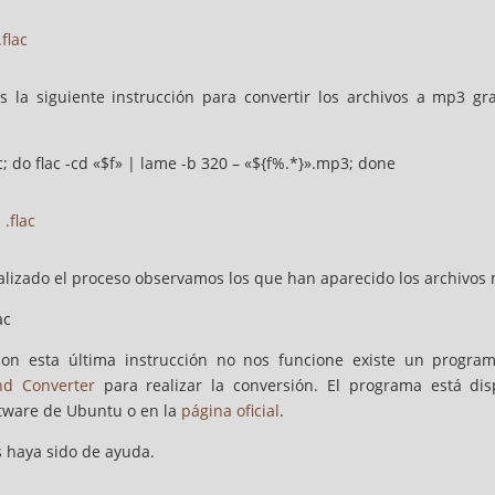
 la siguiente instrucción para convertir los archivos a mp3 gr
lac; do flac -cd «$f» | lame -b 320 – «${f%.*}».mp3; done
nalizado el proceso observamos los que han aparecido los archivos
on esta última instrucción no nos funcione existe un progr
nd Converter
para realizar la conversión. El programa está dis
tware de Ubuntu o en la
página oficial
.
 haya sido de ayuda.