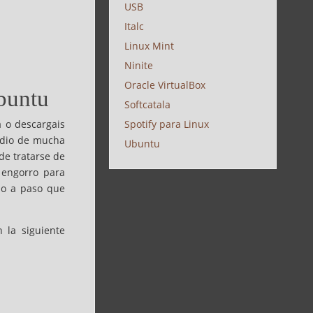
USB
Italc
Linux Mint
Ninite
Oracle VirtualBox
Ubuntu
Softcatala
a o descargais
Spotify para Linux
udio de mucha
Ubuntu
de tratarse de
 engorro para
aso a paso que
n la siguiente