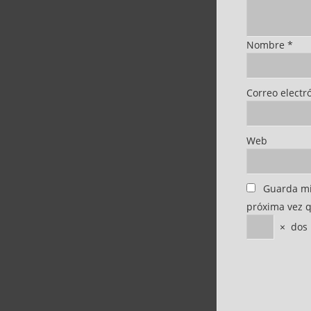
Nombre
*
Correo electr
Web
Guarda mi
próxima vez 
×
dos