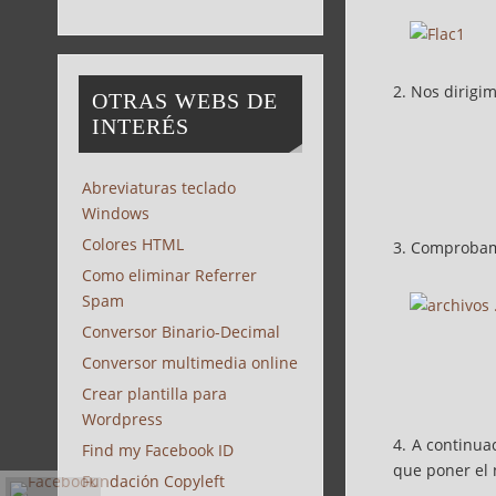
2. Nos dirigim
OTRAS WEBS DE
INTERÉS
Abreviaturas teclado
Windows
Colores HTML
3. Comprobamo
Como eliminar Referrer
Spam
Conversor Binario-Decimal
Conversor multimedia online
Crear plantilla para
Wordpress
4. A continua
Find my Facebook ID
que poner el 
Fundación Copyleft