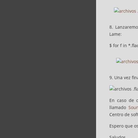
8. Lanzaremos
Lame:
$ for f in *.f
9. Una vez fi
En caso de c
llamado
Sou
Centro de sof
Espero que os
Saludos