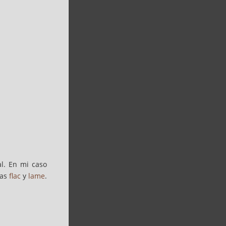
l. En mi caso
mas
flac
y
lame
.