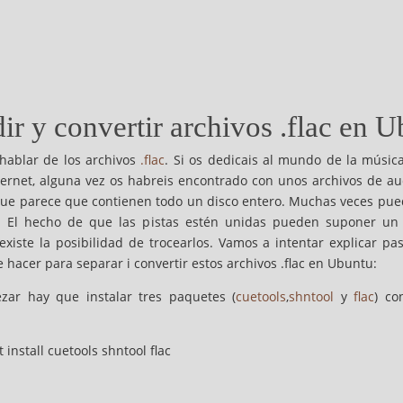
ir y convertir archivos .flac en 
hablar de los archivos
.flac
. Si os dedicais al mundo de la músic
ternet, alguna vez os habreis encontrado con unos archivos de a
ue parece que contienen todo un disco entero. Muchas veces pue
ac. El hecho de que las pistas estén unidas pueden suponer un
existe la posibilidad de trocearlos. Vamos a intentar explicar p
 hacer para separar i convertir estos archivos .flac en Ubuntu:
zar hay que instalar tres paquetes (
cuetools
,
shntool
y
flac
) co
 install cuetools shntool flac