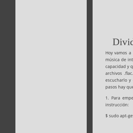
Divid
Hoy vamos a 
música de in
capacidad y q
archivos .fl
escucharlo y 
pasos hay que
1. Para empe
instrucción:
$ sudo apt-get