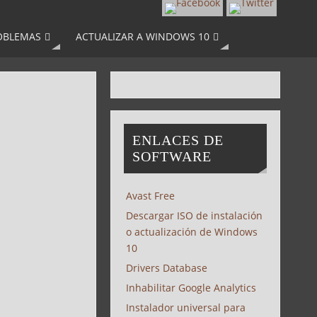
OBLEMAS
ACTUALIZAR A WINDOWS 10
ENLACES DE
SOFTWARE
Avast Free
Descargar ISO de instalación
o actualización de Windows
10
Drivers Database
Inhabilitar Google Analytics
Instalador universal para