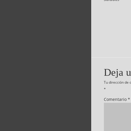
Deja u
Tu dirección de 
*
Comentario
*